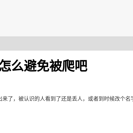
怎么避免被爬吧
出来了，被认识的人看到了还是丢人，或者到时候改个名