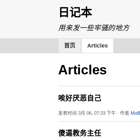
日记本
用来发一些牢骚的地方
首页
Articles
Articles
唉好厌恶自己
发表时间
3月 06, 07:33 下午
· 作者
MoB
傻逼教务主任